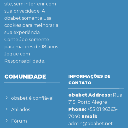
site, sem interferir com
sua privacidade. A
obabet
somente usa
cookies para melhorar a
sua experiência.
Conteúdo somente
para maiores de 18 anos.
Jogue com
Responsabilidade.
COMUNIDADE
INFORMAÇÕES DE
CONTATO
obabet
Address:
Rua
obabet é confiável
715, Porto Alegre
Phone:
+55 81 96363-
Afiliados
7040
Email:
Fórum
admin@obabet.net