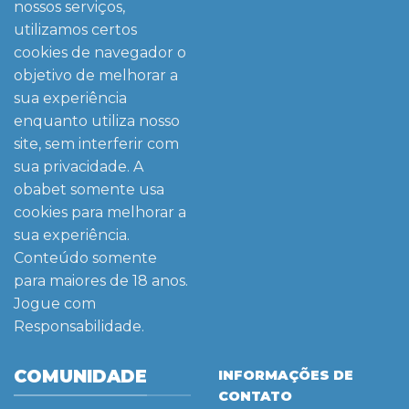
nossos serviços,
utilizamos certos
cookies de navegador o
objetivo de melhorar a
sua experiência
enquanto utiliza nosso
site, sem interferir com
sua privacidade. A
obabet
somente usa
cookies para melhorar a
sua experiência.
Conteúdo somente
para maiores de 18 anos.
Jogue com
Responsabilidade.
COMUNIDADE
INFORMAÇÕES DE
CONTATO