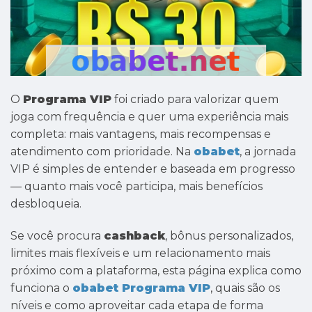
O
Programa VIP
foi criado para valorizar quem
joga com frequência e quer uma experiência mais
completa: mais vantagens, mais recompensas e
atendimento com prioridade. Na
obabet
, a jornada
VIP é simples de entender e baseada em progresso
— quanto mais você participa, mais benefícios
desbloqueia.
Se você procura
cashback
, bônus personalizados,
limites mais flexíveis e um relacionamento mais
próximo com a plataforma, esta página explica como
funciona o
obabet Programa VIP
, quais são os
níveis e como aproveitar cada etapa de forma