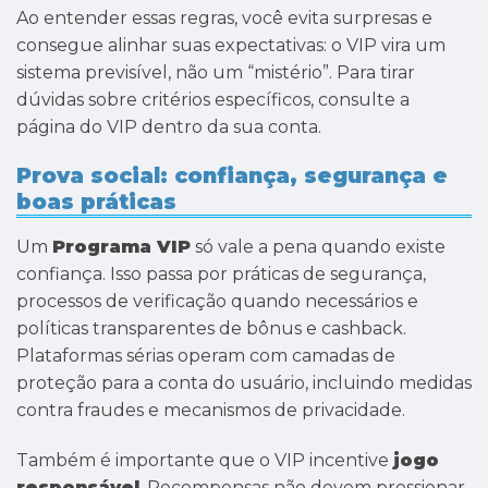
Ao entender essas regras, você evita surpresas e
consegue alinhar suas expectativas: o VIP vira um
sistema previsível, não um “mistério”. Para tirar
dúvidas sobre critérios específicos, consulte a
página do VIP dentro da sua conta.
Prova social: confiança, segurança e
boas práticas
Um
Programa VIP
só vale a pena quando existe
confiança. Isso passa por práticas de segurança,
processos de verificação quando necessários e
políticas transparentes de bônus e cashback.
Plataformas sérias operam com camadas de
proteção para a conta do usuário, incluindo medidas
contra fraudes e mecanismos de privacidade.
Também é importante que o VIP incentive
jogo
responsável
. Recompensas não devem pressionar