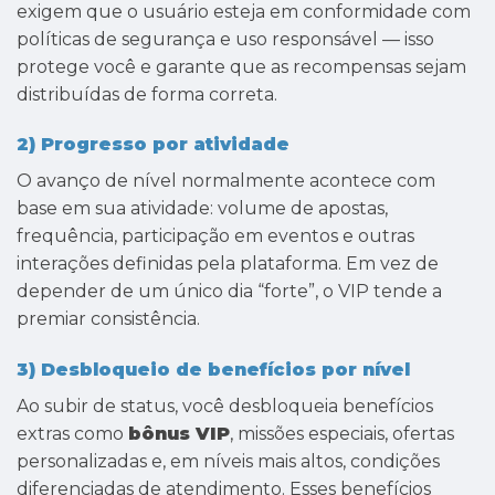
exigem que o usuário esteja em conformidade com
políticas de segurança e uso responsável — isso
protege você e garante que as recompensas sejam
distribuídas de forma correta.
2) Progresso por atividade
O avanço de nível normalmente acontece com
base em sua atividade: volume de apostas,
frequência, participação em eventos e outras
interações definidas pela plataforma. Em vez de
depender de um único dia “forte”, o VIP tende a
premiar consistência.
3) Desbloqueio de benefícios por nível
Ao subir de status, você desbloqueia benefícios
extras como
bônus VIP
, missões especiais, ofertas
personalizadas e, em níveis mais altos, condições
diferenciadas de atendimento. Esses benefícios