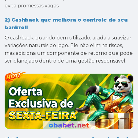
evita promessas vagas.
2) Cashback que melhora o controle do seu
bankroll
O cashback, quando bem utilizado, ajuda a suavizar
variações naturais do jogo. Ele não elimina riscos,
mas adiciona um componente de retorno que pode
ser planejado dentro de uma gestão responsável.