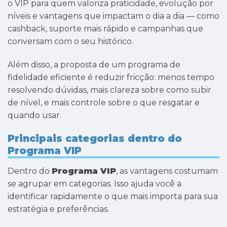
o VIP para quem valoriza praticidade, evolução por
níveis e vantagens que impactam o dia a dia — como
cashback, suporte mais rápido e campanhas que
conversam com o seu histórico.
Além disso, a proposta de um programa de
fidelidade eficiente é reduzir fricção: menos tempo
resolvendo dúvidas, mais clareza sobre como subir
de nível, e mais controle sobre o que resgatar e
quando usar.
Principais categorias dentro do
Programa VIP
Dentro do
Programa VIP
, as vantagens costumam
se agrupar em categorias. Isso ajuda você a
identificar rapidamente o que mais importa para sua
estratégia e preferências.