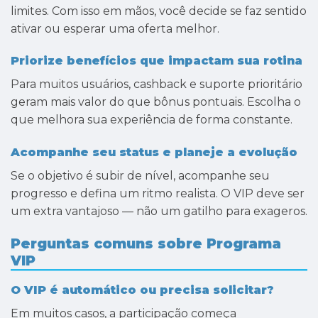
limites. Com isso em mãos, você decide se faz sentido
ativar ou esperar uma oferta melhor.
Priorize benefícios que impactam sua rotina
Para muitos usuários, cashback e suporte prioritário
geram mais valor do que bônus pontuais. Escolha o
que melhora sua experiência de forma constante.
Acompanhe seu status e planeje a evolução
Se o objetivo é subir de nível, acompanhe seu
progresso e defina um ritmo realista. O VIP deve ser
um extra vantajoso — não um gatilho para exageros.
Perguntas comuns sobre Programa
VIP
O VIP é automático ou precisa solicitar?
Em muitos casos, a participação começa