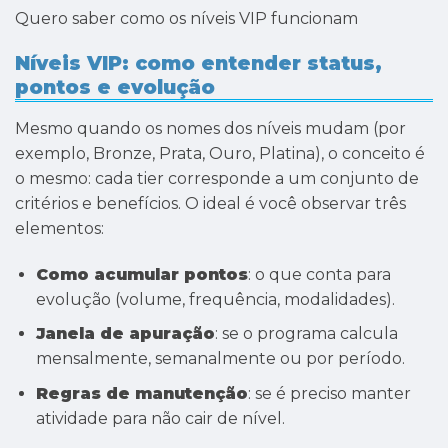
Quero saber como os níveis VIP funcionam
Níveis VIP: como entender status,
pontos e evolução
Mesmo quando os nomes dos níveis mudam (por
exemplo, Bronze, Prata, Ouro, Platina), o conceito é
o mesmo: cada tier corresponde a um conjunto de
critérios e benefícios. O ideal é você observar três
elementos:
Como acumular pontos
: o que conta para
evolução (volume, frequência, modalidades).
Janela de apuração
: se o programa calcula
mensalmente, semanalmente ou por período.
Regras de manutenção
: se é preciso manter
atividade para não cair de nível.