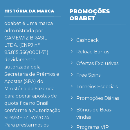
PROMOÇÕES
HISTÓRIA DA MARCA
OBABET
obabet
é uma marca
administrada por
GAMEWIZ BRASIL
Cashback
LTDA. (CNPJ n.º
Reload Bonus
85.815.366/0001-71),
devidamente
Ofertas Exclusivas
autorizada pela
Secretaria de Prêmios e
Free Spins
Apostas (SPA) do
Torneios Especiais
Ministério da Fazenda
para operar apostas de
Promoções Diárias
quota fixa no Brasil,
Bônus de Boas-
conforme a Autorização
vindas
SPA/MF n.º 37/2024.
Para prestarmos os
Programa VIP