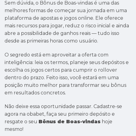
Sem dúvida, o Bônus de Boas-vindas é uma das
melhores formas de começar sua jornada em uma
plataforma de apostas e jogos online. Ele oferece
mais recursos para jogar, reduz o risco inicial e ainda
abre a possibilidade de ganhos reais — tudo isso
desde as primeiras horas como usuário.
O segredo está em aproveitar a oferta com
inteligência: leia os termos, planeje seus depósitos e
escolha os jogos certos para cumprir o rollover
dentro do prazo. Feito isso, você estará em uma
posição muito melhor para transformar seu bônus
em resultados concretos.
Não deixe essa oportunidade passar. Cadastre-se
agora na obabet, faça seu primeiro depósito e
resgate o seu
Bônus de Boas-vindas
hoje
mesmo!