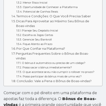
Menor Risco Inicial
Oportunidade de Conhecer a Plataforma
Potencial de Ganhos Reais
Termos e Condições: O Que Você Precisa Saber
Dicas Para Aproveitar ao Máximo Seu Bônus de
Boas-vindas
Planeje Seu Depósito Inicial
Escolha os Jogos Certos
Gerencie Seu Bankroll
Fique Atento ao Prazo
Por Que Confiar na Plataforma?
Perguntas Frequentes Sobre o Bônus de Boas-
vindas
O bônus é automático ou preciso de um código?
Posso sacar o bônus imediatamente?
O que acontece se eu não cumprir o rollover no prazo?
Posso participar do bônus mais de uma vez?
Conclusão: Vale a Pena o Bônus de Boas-vindas?
Começar com o pé direito em uma plataforma de
apostas faz toda a diferença. O
Bônus de Boas-
vindas
é a primeira grande oportunidade que você