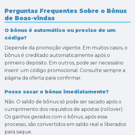
Perguntas Frequentes Sobre o Bônus
de Boas-vindas
O bônus é automático ou preciso de um
código?
Depende da promoção vigente. Em muitos casos, o
bônus é creditado automaticamente após o
primeiro depósito. Em outros, pode ser necessário
inserir um código promocional. Consulte sempre a
página da oferta para confirmar.
Posso sacar o bônus imediatamente?
Não. O saldo de bônus só pode ser sacado após o
cumprimento dos requisitos de apostas (rollover).
Os ganhos gerados com o bônus, após esse
processo, são convertidos em saldo real e liberados
para saque.