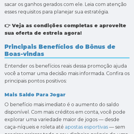
sacar os ganhos gerados com ele. Leia com atenção
esses requisitos para planejar sua estratégia.
👉 Veja as condições completas e aproveite
sua oferta de estreia agora!
Principais Benefícios do Bônus de
Boas-vindas
Entender os benefícios reais dessa promoção ajuda
você a tomar uma decisão mais informada. Confira os
principais pontos positivos:
Mais Saldo Para Jogar
O benefício mais imediato é o aumento do saldo
disponível. Com mais créditos em conta, você pode
explorar uma variedade maior de jogos — desde
caça-níqueis e roleta até
apostas esportivas
— sem