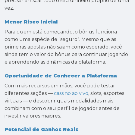
precisar arriscar todo o seu dinheiro próprio de uma
vez.
Menor Risco Inicial
Para quem está começando, o bônus funciona
como uma espécie de “seguro”. Mesmo que as
primeiras apostas não saiam como esperado, você
ainda tem o valor do bônus para continuar jogando
e aprendendo as dinâmicas da plataforma.
Oportunidade de Conhecer a Plataforma
Com mais recursos em mãos, você pode testar
diferentes seções —
cassino ao vivo
, slots, esportes
virtuais — e descobrir quais modalidades mais
combinam com o seu perfil de jogador antes de
investir valores maiores.
Potencial de Ganhos Reais