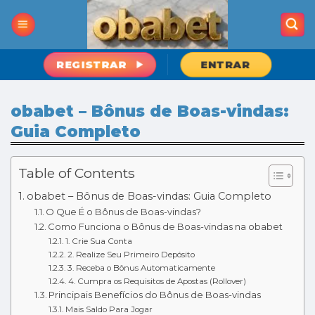
Skip
to
content
REGISTRAR
ENTRAR
obabet – Bônus de Boas-vindas:
Guia Completo
Table of Contents
obabet – Bônus de Boas-vindas: Guia Completo
O Que É o Bônus de Boas-vindas?
Como Funciona o Bônus de Boas-vindas na obabet
1. Crie Sua Conta
2. Realize Seu Primeiro Depósito
3. Receba o Bônus Automaticamente
4. Cumpra os Requisitos de Apostas (Rollover)
Principais Benefícios do Bônus de Boas-vindas
Mais Saldo Para Jogar