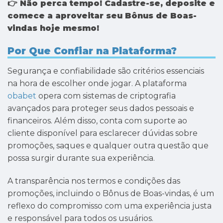
👉 Não perca tempo! Cadastre-se, deposite e
comece a aproveitar seu Bônus de Boas-
vindas hoje mesmo!
Por Que Confiar na Plataforma?
Segurança e confiabilidade são critérios essenciais
na hora de escolher onde jogar. A plataforma
obabet
opera com sistemas de criptografia
avançados para proteger seus dados pessoais e
financeiros. Além disso, conta com suporte ao
cliente disponível para esclarecer dúvidas sobre
promoções, saques e qualquer outra questão que
possa surgir durante sua experiência.
A transparência nos termos e condições das
promoções, incluindo o Bônus de Boas-vindas, é um
reflexo do compromisso com uma experiência justa
e responsável para todos os usuários.