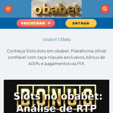
Skip
to
content
REGISTRAR
ENTRAR
obabet
|
Slots
Conheça Slots slots em obabet. Plataforma oficial
confiável com caça-níqueis exclusivos, bônus de
400% e pagamentos via PIX.