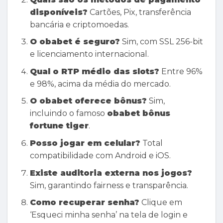
disponíveis?
Cartões, Pix, transferência
bancária e criptomoedas.
O obabet é seguro?
Sim, com SSL 256-bit
e licenciamento internacional.
Qual o RTP médio das slots?
Entre 96%
e 98%, acima da média do mercado.
O obabet oferece bônus?
Sim,
incluindo o famoso
obabet bônus
fortune tiger
.
Posso jogar em celular?
Total
compatibilidade com Android e iOS.
Existe auditoria externa nos jogos?
Sim, garantindo fairness e transparência.
Como recuperar senha?
Clique em
‘Esqueci minha senha’ na tela de login e