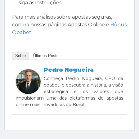
siga as instruções.
Para mais análises sobre apostas seguras,
confira nossas páginas Apostas Online e
Bônus
Obabet
.
Sobre
Últimos Posts
Pedro Nogueira
Conheça Pedro Nogueira, CEO da
obabet, e descubra a história, a visão
estratégica e os valores que
impulsionam uma das plataformas de apostas
online mais inovadoras do Brasil.